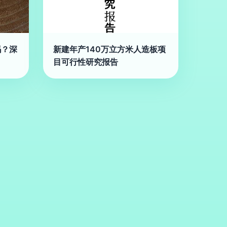
吗？深
新建年产140万立方米人造板项
目可行性研究报告